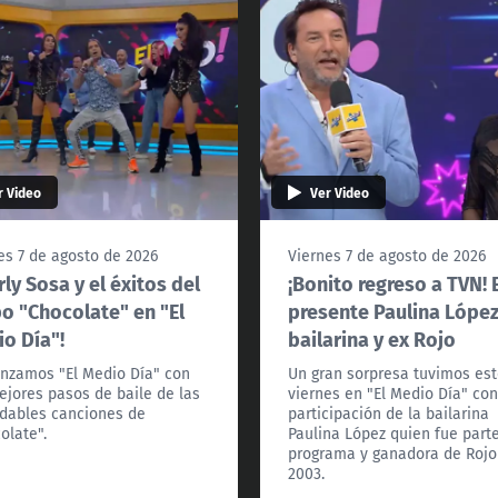
r Video
Ver Video
es 7 de agosto de 2026
Viernes 7 de agosto de 2026
rly Sosa y el éxitos del
¡Bonito regreso a TVN! 
o "Chocolate" en "El
presente Paulina López
o Día"!
bailarina y ex Rojo
zamos "El Medio Día" con
Un gran sorpresa tuvimos es
ejores pasos de baile de las
viernes en "El Medio Día" con
idables canciones de
participación de la bailarina
olate".
Paulina López quien fue part
programa y ganadora de Rojo
2003.