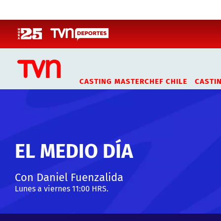
Click acá para ir directamente al contenido
CASTING MASTERCHEF CHILE
CASTI
EL MEDIO DÍA
Con Daniel Fuenzalida
Lunes a viernes 11:00 HRS.