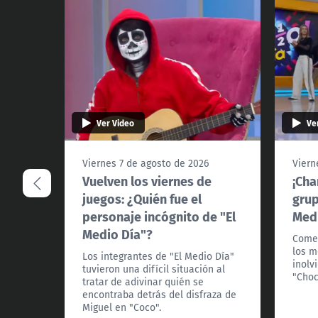
Ver Video
Ve
Viernes 7 de agosto de 2026
Viern
Vuelven los viernes de
¡Cha
juegos: ¿Quién fue el
grup
personaje incógnito de "El
Medi
Medio Día"?
Comen
los m
Los integrantes de "El Medio Día"
inolv
tuvieron una difícil situación al
"Choc
tratar de adivinar quién se
encontraba detrás del disfraza de
Miguel en "Coco".