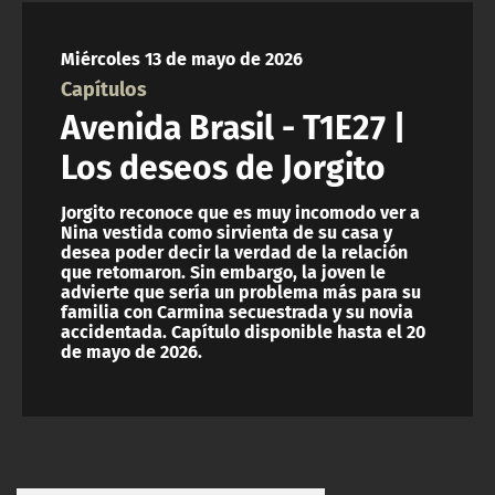
NTV
Miércoles 13 de mayo de 2026
ACTUALIDAD Y TENDENCIAS
Capítulos
Avenida Brasil - T1E27 |
CORPORATIVO Y TRANSPARENCIA
Los deseos de Jorgito
CANAL DE DENUNCIAS
Jorgito reconoce que es muy incomodo ver a
Nina vestida como sirvienta de su casa y
desea poder decir la verdad de la relación
ÁREA DE PROYECTOS
que retomaron. Sin embargo, la joven le
advierte que sería un problema más para su
familia con Carmina secuestrada y su novia
accidentada. Capítulo disponible hasta el 20
de mayo de 2026.