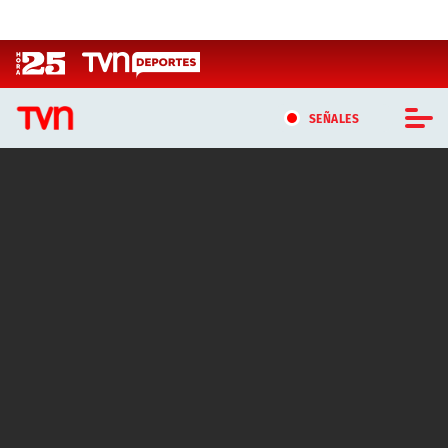
Click acá para ir directamente al contenido
SEÑALES
CASTING MASTERCHEF CHILE
CASTING TVN VERTICAL
TVN VERTICAL
TVN PLAY
PROGRAMAS
TELESERIES