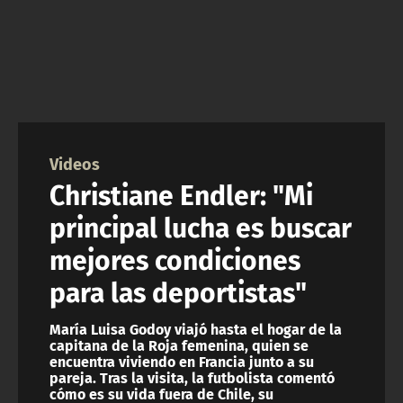
NTV
ACTUALIDAD Y TENDENCIAS
CORPORATIVO Y TRANSPARENCIA
Videos
CANAL DE DENUNCIAS
Christiane Endler: "Mi
ÁREA DE PROYECTOS
principal lucha es buscar
mejores condiciones
para las deportistas"
María Luisa Godoy viajó hasta el hogar de la
capitana de la Roja femenina, quien se
encuentra viviendo en Francia junto a su
pareja. Tras la visita, la futbolista comentó
cómo es su vida fuera de Chile, su