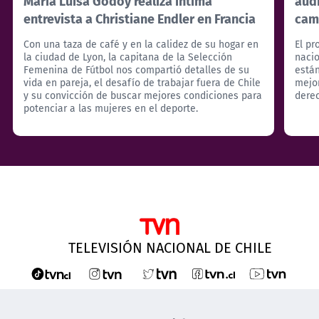
María Luisa Godoy realiza íntima
aud
entrevista a Christiane Endler en Francia
cam
Con una taza de café y en la calidez de su hogar en
El pr
la ciudad de Lyon, la capitana de la Selección
nacio
Femenina de Fútbol nos compartió detalles de su
está
vida en pareja, el desafío de trabajar fuera de Chile
mejor
y su convicción de buscar mejores condiciones para
derec
potenciar a las mujeres en el deporte.
TELEVISIÓN NACIONAL DE CHILE