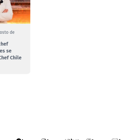
gosto de
chef
es se
hef Chile