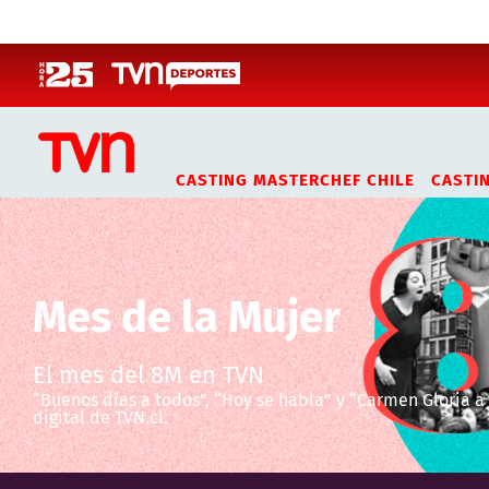
Click acá para ir directamente al contenido
CASTING MASTERCHEF CHILE
CASTI
Mes de la Mujer
El mes del 8M en TVN
“Buenos días a todos”, “Hoy se habla” y “Carmen Gloria a
digital de TVN.cl.