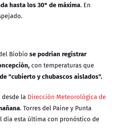
ada hasta los 30° de máxima
. En
espejado.
se podrían registrar
 del Biobío
oncepción,
con temperaturas que
 de "cubierto y chubascos aislados".
a, desde
la
Dirección Meteorológica de
 mañana
.
Torres del Paine y Punta
l día esta última con pronóstico de