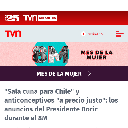
Click acá para ir directamente al contenido
SEÑALES
CASTING MASTERCHEF CHILE
CASTING TVN VERTICAL
MES DE LA MUJER
TVN VERTICAL
"Sala cuna para Chile" y
TVN PLAY
anticonceptivos "a precio justo": los
anuncios del Presidente Boric
PROGRAMAS
durante el 8M
TELESERIES