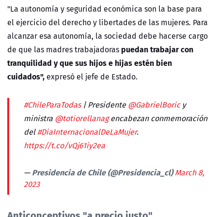
"La autonomía y seguridad económica son la base para
el ejercicio del derecho y libertades de las mujeres. Para
alcanzar esa autonomía, la sociedad debe hacerse cargo
puedan trabajar con
de que las madres trabajadoras
tranquilidad y que sus hijos e hijas estén bien
cuidados",
expresó el jefe de Estado.
#ChileParaTodas
| Presidente
@GabrielBoric
y
ministra
@totiorellanag
encabezan conmemoración
del
#DiaInternacionalDeLaMujer
.
https://t.co/vQj61iy2ea
— Presidencia de Chile (@Presidencia_cl)
March 8,
2023
Anticonceptivos "a precio justo"