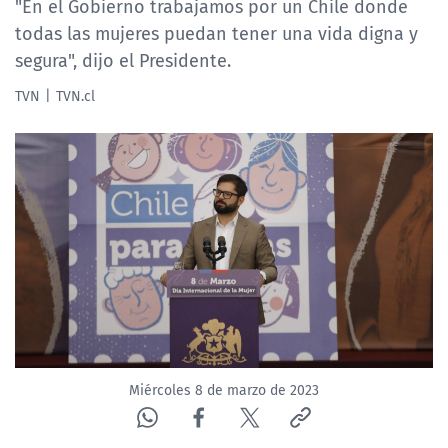
"En el Gobierno trabajamos por un Chile donde
NTV
todas las mujeres puedan tener una vida digna y
segura", dijo el Presidente.
ACTUALIDAD Y TENDENCIAS
TVN
TVN.cl
CORPORATIVO Y TRANSPARENCIA
CANAL DE DENUNCIAS
ÁREA DE PROYECTOS
Miércoles 8 de marzo de 2023