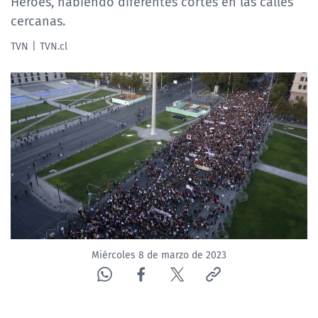
Héroes, habiendo diferentes cortes en las calles
NTV
cercanas.
TVN
TVN.cl
ACTUALIDAD Y TENDENCIAS
CORPORATIVO Y TRANSPARENCIA
CANAL DE DENUNCIAS
ÁREA DE PROYECTOS
Miércoles 8 de marzo de 2023