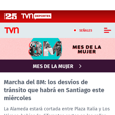
Click acá para ir directamente al contenido
SEÑALES
CASTING MASTERCHEF CHILE
CASTING TVN VERTICAL
MES DE LA MUJER
TVN VERTICAL
Marcha del 8M: los desvíos de
TVN PLAY
tránsito que habrá en Santiago este
miércoles
PROGRAMAS
TELESERIES
La Alameda estará cortada entre Plaza Italia y Los