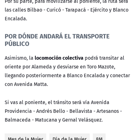
Por su parte, para movilizarse al poniente, la ruta será
las calles Bilbao - Curicó - Tarapacá - Ejército y Blanco
Encalada.
POR DÓNDE ANDARÁ EL TRANSPORTE
PÚBLICO
locomoción colectiva
Asimismo, la
podrá transitar al
oriente por Alameda y desviarse en Toro Mazote,
llegando posteriormente a Blanco Encalada y conectar
con Avenida Matta.
Si vas al poniente, el tránsito será vía Avenida
Providencia - Andrés Bello - Bellavista - Artesanos -
Balmaceda - Matucana y Gernal Velásquez.
Mes de la Mujer
Día de la Mujer
8M