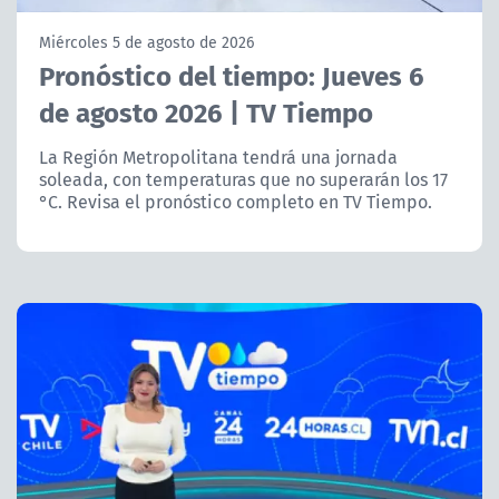
NTV
Miércoles 5 de agosto de 2026
Pronóstico del tiempo: Jueves 6
ACTUALIDAD Y TENDENCIAS
de agosto 2026 | TV Tiempo
CORPORATIVO Y TRANSPARENCIA
La Región Metropolitana tendrá una jornada
soleada, con temperaturas que no superarán los 17
°C. Revisa el pronóstico completo en TV Tiempo.
CANAL DE DENUNCIAS
ÁREA DE PROYECTOS