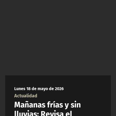
NTV
ACTUALIDAD Y TENDENCIAS
CORPORATIVO Y TRANSPARENCIA
CANAL DE DENUNCIAS
ÁREA DE PROYECTOS
Lunes 18 de mayo de 2026
Actualidad
Mañanas frías y sin
lluvias: Revisa el