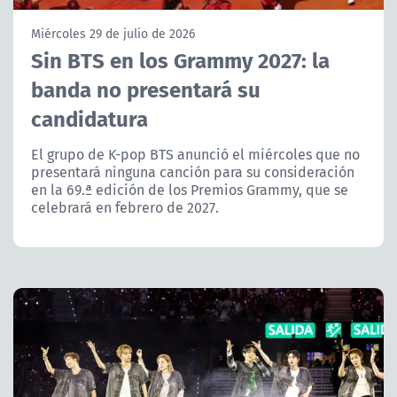
NTV
Miércoles 29 de julio de 2026
Sin BTS en los Grammy 2027: la
ACTUALIDAD Y TENDENCIAS
banda no presentará su
candidatura
CORPORATIVO Y TRANSPARENCIA
El grupo de K-pop BTS anunció el miércoles que no
CANAL DE DENUNCIAS
presentará ninguna canción para su consideración
en la 69.ª edición de los Premios Grammy, que se
ÁREA DE PROYECTOS
celebrará en febrero de 2027.