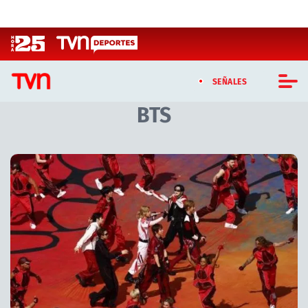
Click acá para ir directamente al contenido
SEÑALES
BTS
CASTING MASTERCHEF CHILE
CASTING TVN VERTICAL
Artículos relacionados con BTS
TVN VERTICAL
TVN PLAY
PROGRAMAS
TELESERIES