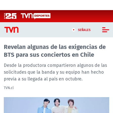
Click acá para ir directamente al contenido
SEÑALES
Revelan algunas de las exigencias de
CASTING MASTERCHEF CHILE
BTS para sus conciertos en Chile
CASTING TVN VERTICAL
Desde la productora compartieron algunos de las
TVN VERTICAL
solicitudes que la banda y su equipo han hecho
previa a su llegada al país en octubre.
TVN PLAY
TVN.cl
PROGRAMAS
TELESERIES