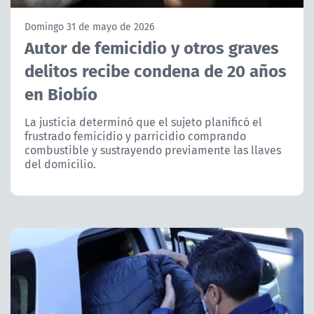
NTV
Domingo 31 de mayo de 2026
Autor de femicidio y otros graves
ACTUALIDAD Y TENDENCIAS
delitos recibe condena de 20 años
en Biobío
CORPORATIVO Y TRANSPARENCIA
La justicia determinó que el sujeto planificó el
CANAL DE DENUNCIAS
frustrado femicidio y parricidio comprando
combustible y sustrayendo previamente las llaves
ÁREA DE PROYECTOS
del domicilio.