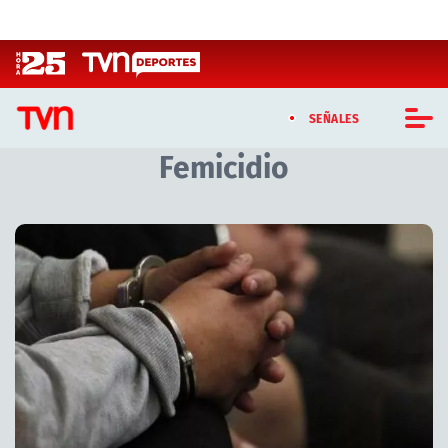
Click acá para ir directamente al contenido
SEÑALES
Femicidio
CASTING MASTERCHEF CHILE
CASTING TVN VERTICAL
Artículos relacionados con Femicidio
TVN VERTICAL
TVN PLAY
PROGRAMAS
TELESERIES