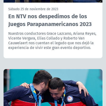
NTV
Sábado 25 de noviembre de 2023
En NTV nos despedimos de los
ACTUALIDAD Y TENDENCIAS
Juegos Parapanamericanos 2023
CORPORATIVO Y TRANSPARENCIA
Nuestros conductores Grace Lazcano, Ariana Reyes,
Vicente Vergara, Elías Collado y Roberto Van
Cauwelaert nos cuentan el legado que nos dejó la
CANAL DE DENUNCIAS
experiencia de vivir este gran evento deportivo.
ÁREA DE PROYECTOS