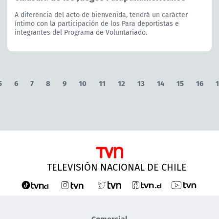
A diferencia del acto de bienvenida, tendrá un carácter
íntimo con la participación de los Para deportistas e
integrantes del Programa de Voluntariado.
5
6
7
8
9
10
11
12
13
14
15
16
1
TELEVISIÓN NACIONAL DE CHILE
Comercial