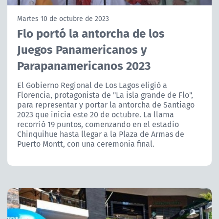
NTV
Martes 10 de octubre de 2023
Flo portó la antorcha de los
ACTUALIDAD Y TENDENCIAS
Juegos Panamericanos y
Parapanamericanos 2023
CORPORATIVO Y TRANSPARENCIA
El Gobierno Regional de Los Lagos eligió a
CANAL DE DENUNCIAS
Florencia, protagonista de "La isla grande de Flo",
para representar y portar la antorcha de Santiago
ÁREA DE PROYECTOS
2023 que inicia este 20 de octubre. La llama
recorrió 19 puntos, comenzando en el estadio
Chinquihue hasta llegar a la Plaza de Armas de
Puerto Montt, con una ceremonia final.