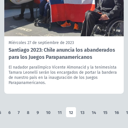
Miércoles 27 de septiembre de 2023
Santiago 2023: Chile anuncia los abanderados
para los Juegos Parapanamericanos
El nadador paralímpico Vicente Almonacid y la tenimesista
Tamara Leonelli serán los encargados de portar la bandera
de nuestro país en la inauguración de los Juegos
Parapanamericanos.
5
6
7
8
9
10
11
12
13
14
15
16
1