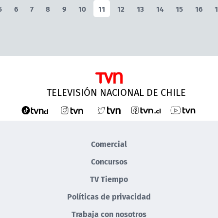
5
6
7
8
9
10
11
12
13
14
15
16
1
TELEVISIÓN NACIONAL DE CHILE
Comercial
Concursos
TV Tiempo
Políticas de privacidad
Trabaja con nosotros