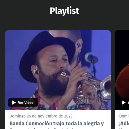
Playlist
Ver Video
Domingo 26 de noviembre de 2023
Domi
Banda Conmoción trajo toda la alegría y
¡Adi