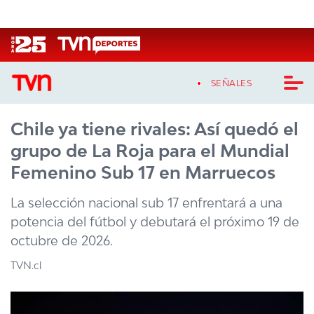
Click acá para ir directamente al contenido
SEÑALES
Chile ya tiene rivales: Así quedó el
CASTING MASTERCHEF CHILE
grupo de La Roja para el Mundial
CASTING TVN VERTICAL
Femenino Sub 17 en Marruecos
TVN VERTICAL
La selección nacional sub 17 enfrentará a una
potencia del fútbol y debutará el próximo 19 de
TVN PLAY
octubre de 2026.
PROGRAMAS
TVN.cl
TELESERIES