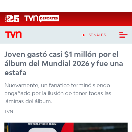
Click acá para ir directamente al contenido
SEÑALES
Joven gastó casi $1 millón por el
CASTING MASTERCHEF CHILE
álbum del Mundial 2026 y fue una
CASTING TVN VERTICAL
estafa
TVN VERTICAL
Nuevamente, un fanático terminó siendo
engañado por la ilusión de tener todas las
TVN PLAY
láminas del álbum.
PROGRAMAS
TVN
TELESERIES