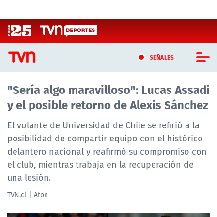
Click acá para ir directamente al contenido
SEÑALES
"Sería algo maravilloso": Lucas Assadi
CASTING MASTERCHEF CHILE
y el posible retorno de Alexis Sánchez
CASTING TVN VERTICAL
El volante de Universidad de Chile se refirió a la
TVN VERTICAL
posibilidad de compartir equipo con el histórico
delantero nacional y reafirmó su compromiso con
TVN PLAY
el club, mientras trabaja en la recuperación de
una lesión.
PROGRAMAS
TVN.cl
Aton
TELESERIES