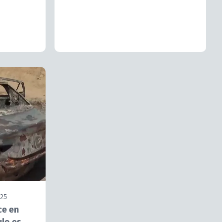
025
ce en
ulo es