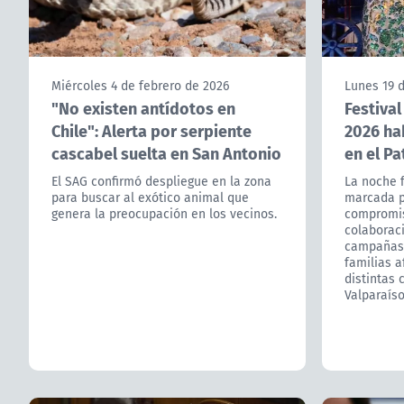
Miércoles 4 de febrero de 2026
Lunes 19 
"No existen antídotos en
Festiva
Chile": Alerta por serpiente
2026 ha
cascabel suelta en San Antonio
en el Pa
El SAG confirmó despliegue en la zona
La noche f
para buscar al exótico animal que
marcada p
genera la preocupación en los vecinos.
compromis
colaboraci
campañas 
familias a
distintas
Valparaíso