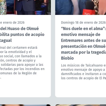
de enero de 2026
Domingo 18 de enero de 2026
l del Huaso de Olmué
“Nos duele en el alma”:
bilita puntos de acopio
emotivo mensaje de
tagual
Entremares antes de su
presentación en Olmué
inal del certamen estará
marcada por la tragedia
or la emotividad y el
o social, con llamados a la
Biobío
ón, centros de acopio y
solidarias para apoyar a las
Los músicos de Talcahuano e
fectadas por los incendios en
emotivo mensaje de apoyo a 
 comunas de la Región de
damnificados e invitaron a c
.
los centros de acopio de El P