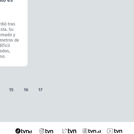
rdió tras
asta. Su
uemado y
ómetros de
ifícil
Todos,
so.
15
16
17