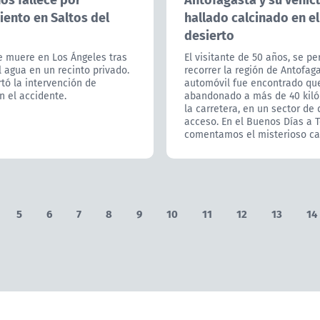
ento en Saltos del
hallado calcinado en el
desierto
 muere en Los Ángeles tras
El visitante de 50 años, se pe
l agua en un recinto privado.
recorrer la región de Antofag
tó la intervención de
automóvil fue encontrado q
n el accidente.
abandonado a más de 40 kil
la carretera, en un sector de d
acceso. En el Buenos Días a 
comentamos el misterioso ca
5
6
7
8
9
10
11
12
13
14