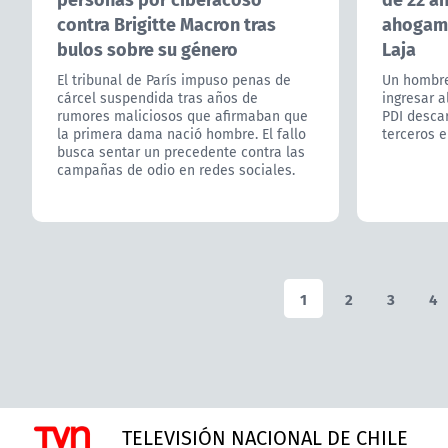
contra Brigitte Macron tras
ahogami
bulos sobre su género
Laja
El tribunal de París impuso penas de
Un hombre
cárcel suspendida tras años de
ingresar a
rumores maliciosos que afirmaban que
PDI descar
la primera dama nació hombre. El fallo
terceros e
busca sentar un precedente contra las
campañas de odio en redes sociales.
1
2
3
4
TELEVISIÓN NACIONAL DE CHILE