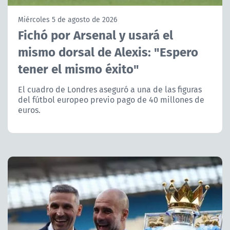
NTV
Miércoles 5 de agosto de 2026
Fichó por Arsenal y usará el
ACTUALIDAD Y TENDENCIAS
mismo dorsal de Alexis: "Espero
tener el mismo éxito"
CORPORATIVO Y TRANSPARENCIA
El cuadro de Londres aseguró a una de las figuras
CANAL DE DENUNCIAS
del fútbol europeo previo pago de 40 millones de
euros.
ÁREA DE PROYECTOS