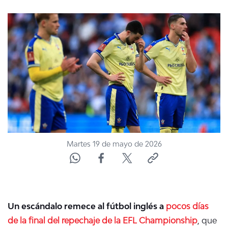
NTV
ACTUALIDAD Y TENDENCIAS
CORPORATIVO Y TRANSPARENCIA
CANAL DE DENUNCIAS
ÁREA DE PROYECTOS
Martes 19 de mayo de 2026
Un escándalo remece al fútbol inglés a
pocos días
de la final del repechaje de la EFL Championship
, que