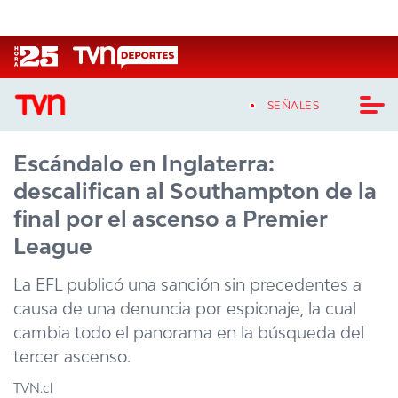
Click acá para ir directamente al contenido
SEÑALES
Escándalo en Inglaterra:
CASTING MASTERCHEF CHILE
descalifican al Southampton de la
CASTING TVN VERTICAL
final por el ascenso a Premier
League
TVN VERTICAL
La EFL publicó una sanción sin precedentes a
TVN PLAY
causa de una denuncia por espionaje, la cual
cambia todo el panorama en la búsqueda del
PROGRAMAS
tercer ascenso.
TELESERIES
TVN.cl