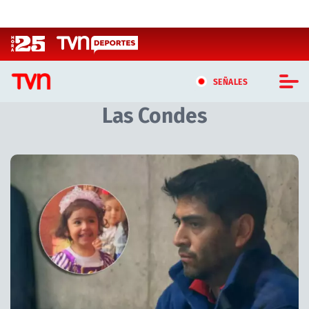
Click acá para ir directamente al contenido
SEÑALES
Las Condes
CASTING MASTERCHEF CHILE
CASTING TVN VERTICAL
Artículos relacionados con Las Condes
TVN VERTICAL
TVN PLAY
PROGRAMAS
TELESERIES