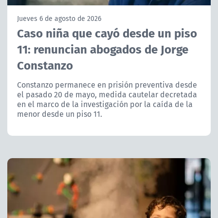
NTV
Jueves 6 de agosto de 2026
Caso niña que cayó desde un piso
ACTUALIDAD Y TENDENCIAS
11: renuncian abogados de Jorge
Constanzo
CORPORATIVO Y TRANSPARENCIA
Constanzo permanece en prisión preventiva desde
CANAL DE DENUNCIAS
el pasado 20 de mayo, medida cautelar decretada
en el marco de la investigación por la caída de la
ÁREA DE PROYECTOS
menor desde un piso 11.