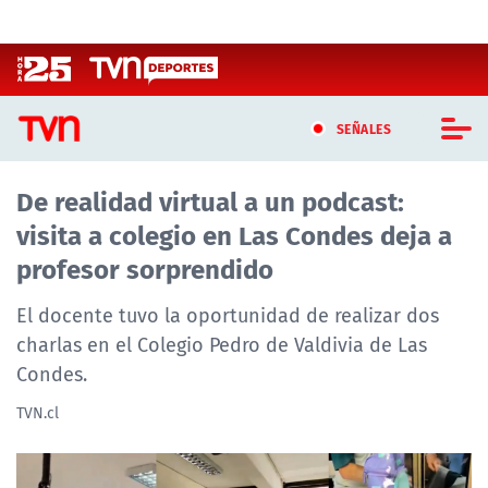
Click acá para ir directamente al contenido
SEÑALES
De realidad virtual a un podcast:
CASTING MASTERCHEF CHILE
visita a colegio en Las Condes deja a
CASTING TVN VERTICAL
profesor sorprendido
TVN VERTICAL
El docente tuvo la oportunidad de realizar dos
charlas en el Colegio Pedro de Valdivia de Las
TVN PLAY
Condes.
PROGRAMAS
TVN.cl
TELESERIES