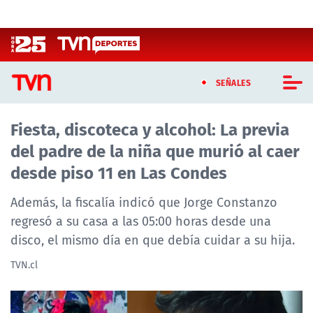
Click acá para ir directamente al contenido
SEÑALES
Fiesta, discoteca y alcohol: La previa
CASTING MASTERCHEF CHILE
del padre de la niña que murió al caer
CASTING TVN VERTICAL
desde piso 11 en Las Condes
TVN VERTICAL
Además, la fiscalía indicó que Jorge Constanzo
regresó a su casa a las 05:00 horas desde una
TVN PLAY
disco, el mismo día en que debía cuidar a su hija.
PROGRAMAS
TVN.cl
TELESERIES