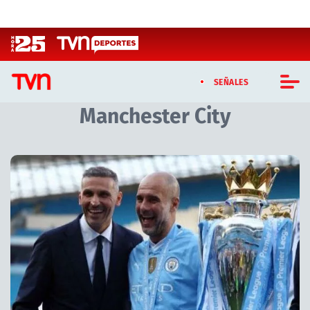
Click acá para ir directamente al contenido
SEÑALES
Manchester City
CASTING MASTERCHEF CHILE
CASTING TVN VERTICAL
Artículos relacionados con Manchester City
TVN VERTICAL
TVN PLAY
PROGRAMAS
TELESERIES