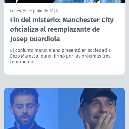
NTV
Lunes 29 de junio de 2026
Fin del misterio: Manchester City
ACTUALIDAD Y TENDENCIAS
oficializa al reemplazante de
Josep Guardiola
CORPORATIVO Y TRANSPARENCIA
El conjunto mancuniano presentó en sociedad a
CANAL DE DENUNCIAS
Enzo Maresca, quien firmó por las próximas tres
temporadas.
ÁREA DE PROYECTOS