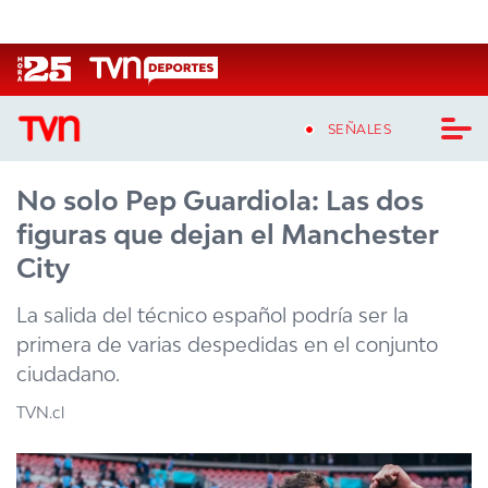
Click acá para ir directamente al contenido
SEÑALES
No solo Pep Guardiola: Las dos
CASTING MASTERCHEF CHILE
figuras que dejan el Manchester
CASTING TVN VERTICAL
City
TVN VERTICAL
La salida del técnico español podría ser la
primera de varias despedidas en el conjunto
TVN PLAY
ciudadano.
PROGRAMAS
TVN.cl
TELESERIES