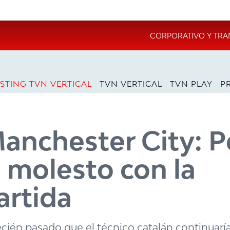
CORPORATIVO Y TRA
STING TVN VERTICAL
TVN VERTICAL
TVN PLAY
P
Manchester City: 
a molesto con la
artida
cién pasado que el técnico catalán continuaría