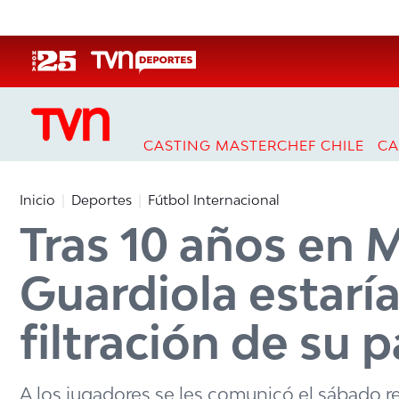
Click acá para ir directamente al contenido
CASTING MASTERCHEF CHILE
CA
Inicio
Deportes
Fútbol Internacional
Tras 10 años en 
Guardiola estarí
filtración de su p
A los jugadores se les comunicó el sábado re