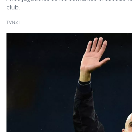
club.
TVN.cl