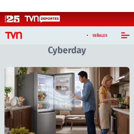
Click acá para ir directamente al contenido
SEÑALES
Cyberday
CASTING MASTERCHEF CHILE
CASTING TVN VERTICAL
Artículos relacionados con Cyberday
TVN VERTICAL
TVN PLAY
PROGRAMAS
TELESERIES