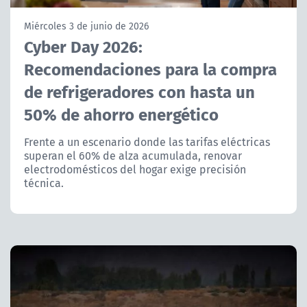
NTV
Miércoles 3 de junio de 2026
Cyber Day 2026:
ACTUALIDAD Y TENDENCIAS
Recomendaciones para la compra
de refrigeradores con hasta un
CORPORATIVO Y TRANSPARENCIA
50% de ahorro energético
CANAL DE DENUNCIAS
Frente a un escenario donde las tarifas eléctricas
superan el 60% de alza acumulada, renovar
ÁREA DE PROYECTOS
electrodomésticos del hogar exige precisión
técnica.