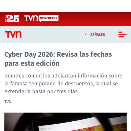
Click acá para ir directamente al contenido
SEÑALES
Cyber Day 2026: Revisa las fechas
CASTING MASTERCHEF CHILE
para esta edición
CASTING TVN VERTICAL
Grandes comercios adelantan información sobre
TVN VERTICAL
la famosa temporada de descuentos, la cual se
extendería hasta por tres días.
TVN PLAY
TVN
PROGRAMAS
TELESERIES