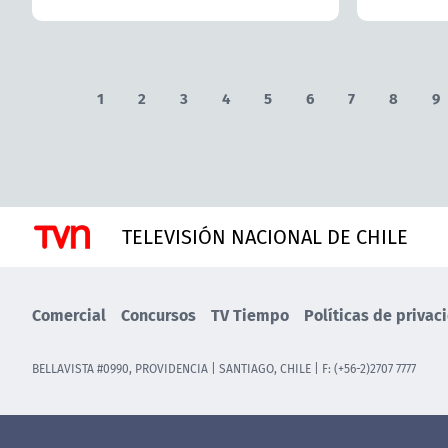
1
2
3
4
5
6
7
8
9
TELEVISIÓN NACIONAL DE CHILE
Comercial
Concursos
TV Tiempo
Políticas de privac
BELLAVISTA #0990, PROVIDENCIA | SANTIAGO, CHILE | F: (+56-2)2707 7777