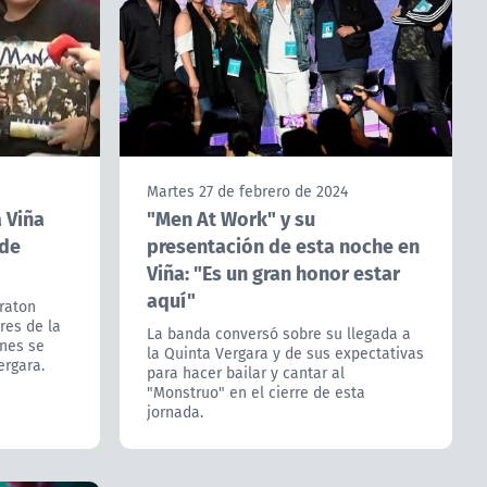
Martes 27 de febrero de 2024
a Viña
"Men At Work" y su
 de
presentación de esta noche en
Viña: "Es un gran honor estar
aquí"
eraton
res de la
La banda conversó sobre su llegada a
nes se
la Quinta Vergara y de sus expectativas
ergara.
para hacer bailar y cantar al
"Monstruo" en el cierre de esta
jornada.