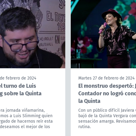
de febrero de 2024
Martes 27 de febrero de 2024
l turno de Luis
El monstruo despertó: 
g sobre la Quinta
Contador no logró conq
la Quinta
era jornada viñamarina,
Con un público difícil Javiera
os a Luis Slimming quien
bajó de la Quinta Vergara co
rgado de hacernos reír esta
sensación amarga. Revisamo
 deseamos el mejor de los
rutina.