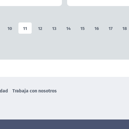
10
11
12
13
14
15
16
17
18
idad
Trabaja con nosotros