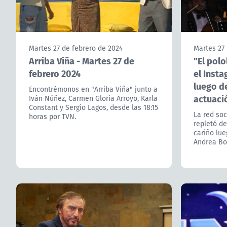
Martes 27 de febrero de 2024
Martes 27 
Arriba Viña - Martes 27 de
"El polo
febrero 2024
el Insta
luego d
Encontrémonos en "Arriba Viña" junto a
actuaci
Iván Núñez, Carmen Gloria Arroyo, Karla
Constant y Sergio Lagos, desde las 18:15
La red soc
horas por TVN.
repletó d
cariño lu
Andrea Boc