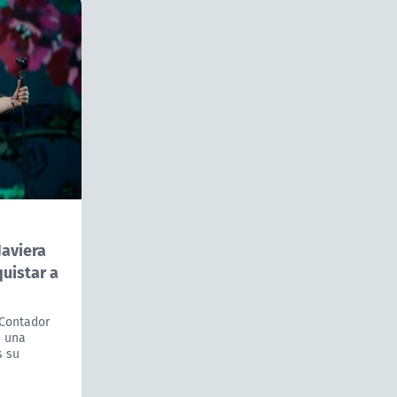
Javiera
uistar a
 Contador
n una
s su