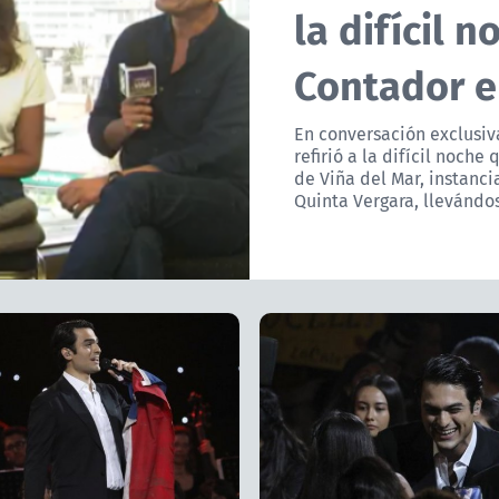
la difícil 
Contador e
En conversación exclusiva
refirió a la difícil noche
de Viña del Mar, instanci
Quinta Vergara, llevándose