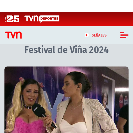
Click acá para ir directamente al contenido
SEÑALES
Festival de Viña 2024
CASTING MASTERCHEF CHILE
CASTING TVN VERTICAL
TVN VERTICAL
TVN PLAY
PROGRAMAS
TELESERIES