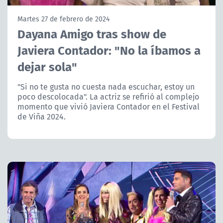
NTV
Martes 27 de febrero de 2024
Dayana Amigo tras show de
ACTUALIDAD Y TENDENCIAS
Javiera Contador: "No la íbamos a
dejar sola"
CORPORATIVO Y TRANSPARENCIA
"Si no te gusta no cuesta nada escuchar, estoy un
CANAL DE DENUNCIAS
poco descolocada". La actriz se refirió al complejo
momento que vivió Javiera Contador en el Festival
ÁREA DE PROYECTOS
de Viña 2024.