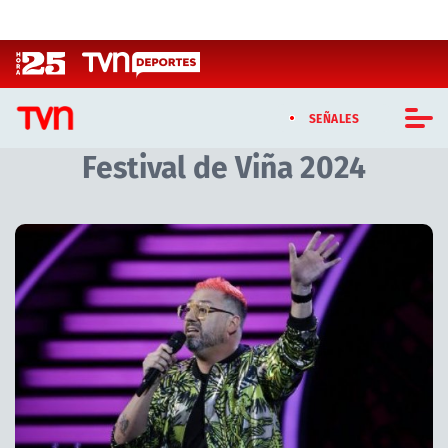
Click acá para ir directamente al contenido
SEÑALES
Festival de Viña 2024
CASTING MASTERCHEF CHILE
CASTING TVN VERTICAL
TVN VERTICAL
TVN PLAY
PROGRAMAS
TELESERIES