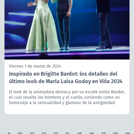
Viernes 1 de marzo de 2024
Inspirado en Brigitte Bardot: los detalles del
último look de María Luisa Godoy en Viña 2024
El look de la animadora destaca por su escote estilo Bardot,
el cual resalta los hombros y el cuello, sirviendo como un
homenaje a la sensualidad y glamour de la antigüedad.
8
9
10
11
12
13
14
15
16
17
18
19