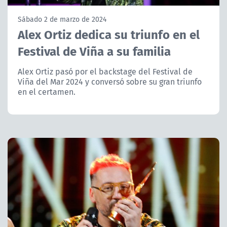
NTV
Sábado 2 de marzo de 2024
Alex Ortiz dedica su triunfo en el
ACTUALIDAD Y TENDENCIAS
Festival de Viña a su familia
CORPORATIVO Y TRANSPARENCIA
Alex Ortiz pasó por el backstage del Festival de
Viña del Mar 2024 y conversó sobre su gran triunfo
en el certamen.
CANAL DE DENUNCIAS
ÁREA DE PROYECTOS