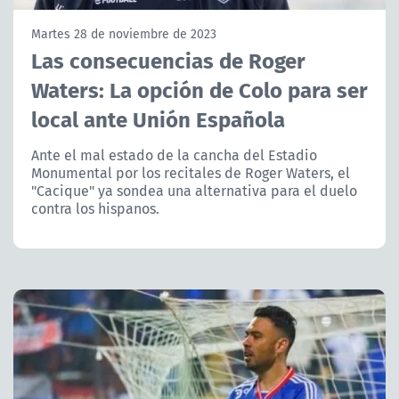
NTV
Martes 28 de noviembre de 2023
Las consecuencias de Roger
ACTUALIDAD Y TENDENCIAS
Waters: La opción de Colo para ser
local ante Unión Española
CORPORATIVO Y TRANSPARENCIA
Ante el mal estado de la cancha del Estadio
CANAL DE DENUNCIAS
Monumental por los recitales de Roger Waters, el
"Cacique" ya sondea una alternativa para el duelo
ÁREA DE PROYECTOS
contra los hispanos.