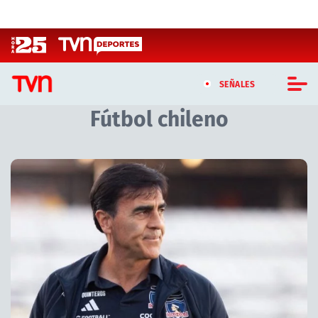
Click acá para ir directamente al contenido
SEÑALES
Fútbol chileno
CASTING MASTERCHEF CHILE
CASTING TVN VERTICAL
Artículos relacionados con Fútbol chileno
TVN VERTICAL
TVN PLAY
PROGRAMAS
TELESERIES