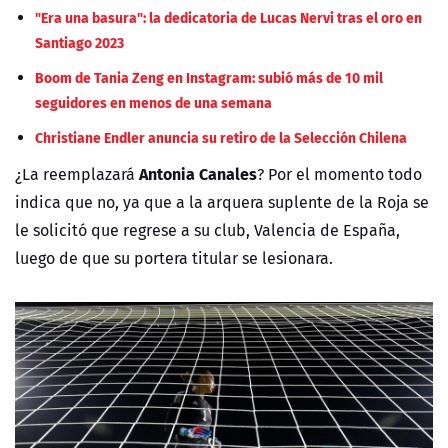
"Era una basura": la dedicatoria de Lucas Nervi tras el oro en
Santiago 2023
Boom de Tania Zeng en Instagram: subió más de 10 mil
seguidores en menos de una semana
Christiane Endler anuncia su retiro de la Selección Chilena
Antonia Canales
¿La reemplazará
? Por el momento todo
indica que no, ya que a la arquera suplente de la Roja se
le solicitó que regrese a su club, Valencia de España,
luego de que su portera titular se lesionara.