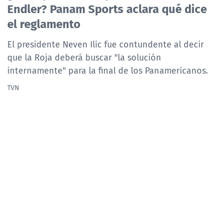
Endler? Panam Sports aclara qué dice
NTV
el reglamento
ACTUALIDAD Y TENDENCIAS
El presidente Neven Ilic fue contundente al decir
que la Roja deberá buscar "la solución
CORPORATIVO Y TRANSPARENCIA
internamente" para la final de los Panamericanos.
TVN
CANAL DE DENUNCIAS
ÁREA DE PROYECTOS