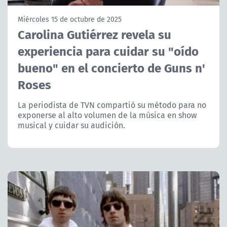
NTV
Miércoles 15 de octubre de 2025
Carolina Gutiérrez revela su
ACTUALIDAD Y TENDENCIAS
experiencia para cuidar su "oído
bueno" en el concierto de Guns n'
CORPORATIVO Y TRANSPARENCIA
Roses
CANAL DE DENUNCIAS
La periodista de TVN compartió su método para no
exponerse al alto volumen de la música en show
ÁREA DE PROYECTOS
musical y cuidar su audición.