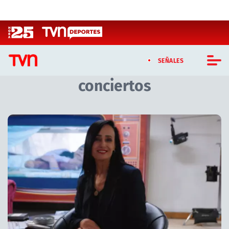
Click acá para ir directamente al contenido
SEÑALES
conciertos
CASTING MASTERCHEF CHILE
CASTING TVN VERTICAL
Artículos relacionados con conciertos
TVN VERTICAL
TVN PLAY
PROGRAMAS
TELESERIES