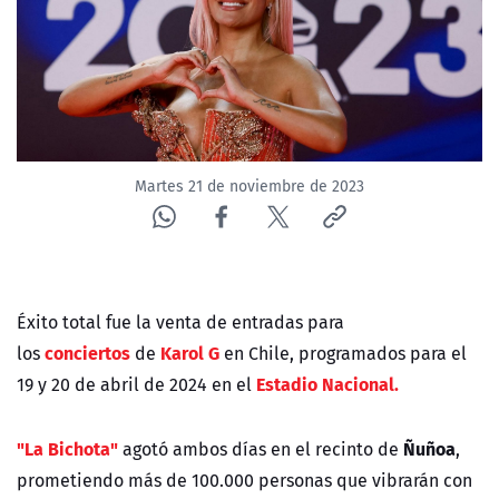
NTV
ACTUALIDAD Y TENDENCIAS
CORPORATIVO Y TRANSPARENCIA
Martes 21 de noviembre de 2023
CANAL DE DENUNCIAS
ÁREA DE PROYECTOS
Éxito total fue la venta de entradas para
conciertos
Karol G
los
de
en Chile, programados para el
Estadio Nacional.
19 y 20 de abril de 2024 en el
"La Bichota"
Ñuñoa
agotó ambos días en el recinto de
,
prometiendo más de 100.000 personas que vibrarán con