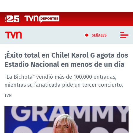
Click acá para ir directamente al contenido
SEÑALES
¡Éxito total en Chile! Karol G agota dos
CASTING MASTERCHEF CHILE
Estadio Nacional en menos de un día
CASTING TVN VERTICAL
"La Bichota" vendió más de 100.000 entradas,
TVN VERTICAL
mientras su fanaticada pide un tercer concierto.
TVN
TVN PLAY
PROGRAMAS
TELESERIES