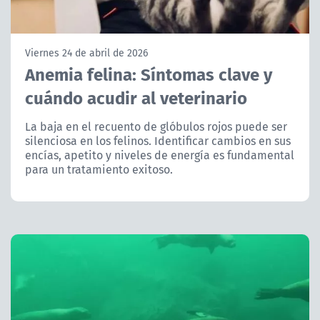
NTV
ACTUALIDAD Y TENDENCIAS
Viernes 24 de abril de 2026
Anemia felina: Síntomas clave y
cuándo acudir al veterinario
CORPORATIVO Y TRANSPARENCIA
La baja en el recuento de glóbulos rojos puede ser
CANAL DE DENUNCIAS
silenciosa en los felinos. Identificar cambios en sus
encías, apetito y niveles de energía es fundamental
ÁREA DE PROYECTOS
para un tratamiento exitoso.