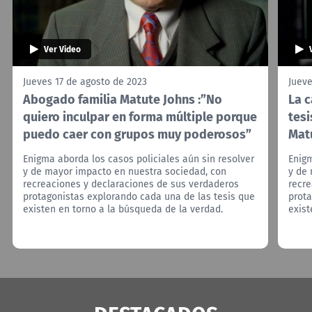
Ver Video
Jueves 17 de agosto de 2023
Jueve
Abogado familia Matute Johns :”No
La c
quiero inculpar en forma múltiple porque
tesi
puedo caer con grupos muy poderosos”
Mat
Enigma aborda los casos policiales aún sin resolver
Enigm
y de mayor impacto en nuestra sociedad, con
y de
recreaciones y declaraciones de sus verdaderos
recre
protagonistas explorando cada una de las tesis que
prota
existen en torno a la búsqueda de la verdad.
exist