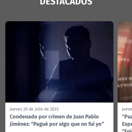
DESTACADOS
Jueves 20 de julio de 2023
Jueve
Condenado por crimen de Juan Pablo
"Puz
Jiménez: “Pagué por algo que no fui yo”
Exp
"Eni