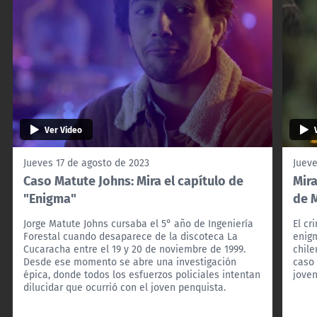
Ver Video
Jueves 17 de agosto de 2023
Jueve
Caso Matute Johns: Mira el capítulo de
Mira
"Enigma"
de 
Jorge Matute Johns cursaba el 5° año de Ingeniería
El cr
Forestal cuando desaparece de la discoteca La
enigm
Cucaracha entre el 19 y 20 de noviembre de 1999.
chile
Desde ese momento se abre una investigación
caso 
épica, donde todos los esfuerzos policiales intentan
jove
dilucidar que ocurrió con el joven penquista.