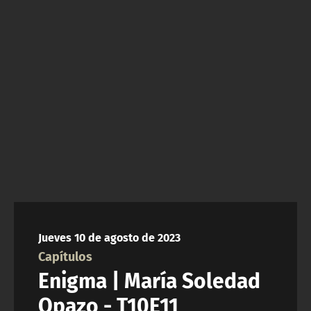
NTV
ACTUALIDAD Y TENDENCIAS
CORPORATIVO Y TRANSPARENCIA
CANAL DE DENUNCIAS
ÁREA DE PROYECTOS
Jueves 10 de agosto de 2023
Capítulos
Enigma | María Soledad
Opazo - T10E11