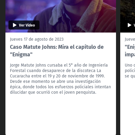
Ver Video
Jueves 17 de agosto de 2023
Jueve
Caso Matute Johns: Mira el capítulo de
"Eni
"Enigma"
imp
Jorge Matute Johns cursaba el 5° año de Ingeniería
Uno d
Forestal cuando desaparece de la discoteca La
polic
Cucaracha entre el 19 y 20 de noviembre de 1999.
se qu
Desde ese momento se abre una investigación
épica, donde todos los esfuerzos policiales intentan
dilucidar que ocurrió con el joven penquista.