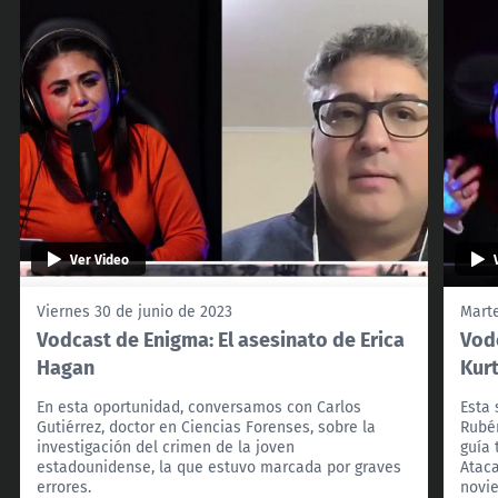
Ver Video
Viernes 30 de junio de 2023
Marte
Vodcast de Enigma: El asesinato de Erica
Vod
Hagan
Kur
En esta oportunidad, conversamos con Carlos
Esta
Gutiérrez, doctor en Ciencias Forenses, sobre la
Rubén
investigación del crimen de la joven
guía 
estadounidense, la que estuvo marcada por graves
Ataca
errores.
novi