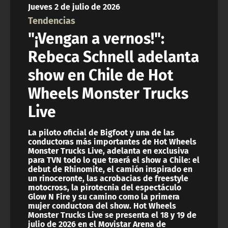
Jueves 2 de julio de 2026
ACTUALIDAD Y TENDENCIAS
Tendencias
"¡Vengan a vernos!":
CORPORATIVO Y TRANSPARENCIA
Rebeca Schnell adelanta
show en Chile de Hot
CANAL DE DENUNCIAS
Wheels Monster Trucks
ÁREA DE PROYECTOS
Live
La piloto oficial de Bigfoot y una de las
conductoras más importantes de Hot Wheels
Monster Trucks Live, adelanta en exclusiva
para TVN todo lo que traerá el show a Chile: el
debut de Rhinomite, el camión inspirado en
un rinoceronte, las acrobacias de freestyle
motocross, la pirotecnia del espectáculo
Glow N Fire y su camino como la primera
mujer conductora del show. Hot Wheels
Monster Trucks Live se presenta el 18 y 19 de
julio de 2026 en el Movistar Arena de