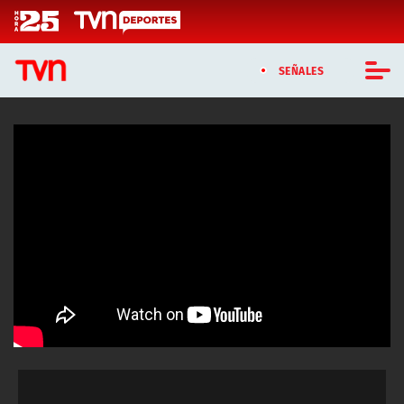
Click acá para ir directamente al contenido
SEÑALES
CASTING MASTERCHEF CHILE
CASTING TVN VERTICAL
TVN VERTICAL
TVN PLAY
PROGRAMAS
TELESERIES
NTV