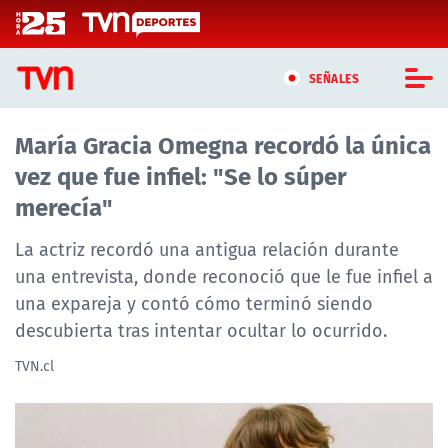
Click acá para ir directamente al contenido
SEÑALES
María Gracia Omegna recordó la única
CASTING MASTERCHEF CHILE
vez que fue infiel: "Se lo súper
CASTING TVN VERTICAL
merecía"
TVN VERTICAL
La actriz recordó una antigua relación durante
una entrevista, donde reconoció que le fue infiel a
TVN PLAY
una expareja y contó cómo terminó siendo
descubierta tras intentar ocultar lo ocurrido.
PROGRAMAS
TVN.cl
TELESERIES
NTV