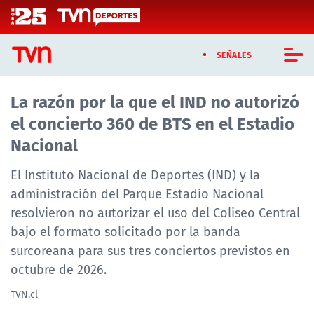
Click acá para ir directamente al contenido
SEÑALES
La razón por la que el IND no autorizó
CASTING MASTERCHEF CHILE
el concierto 360 de BTS en el Estadio
CASTING TVN VERTICAL
Nacional
TVN VERTICAL
El Instituto Nacional de Deportes (IND) y la
administración del Parque Estadio Nacional
TVN PLAY
resolvieron no autorizar el uso del Coliseo Central
bajo el formato solicitado por la banda
PROGRAMAS
surcoreana para sus tres conciertos previstos en
TELESERIES
octubre de 2026.
TVN.cl
NTV