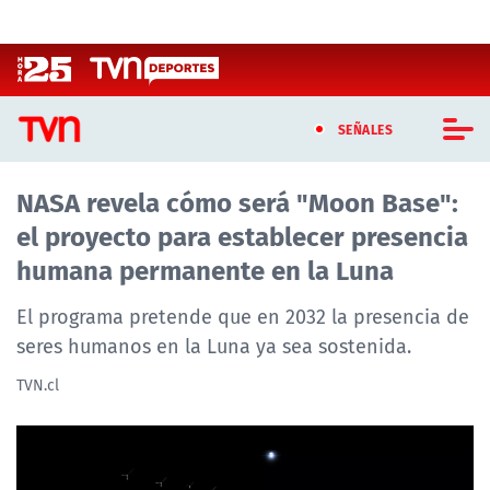
Click acá para ir directamente al contenido
SEÑALES
NASA revela cómo será "Moon Base":
CASTING MASTERCHEF CHILE
el proyecto para establecer presencia
CASTING TVN VERTICAL
humana permanente en la Luna
TVN VERTICAL
El programa pretende que en 2032 la presencia de
seres humanos en la Luna ya sea sostenida.
TVN PLAY
TVN.cl
PROGRAMAS
TELESERIES