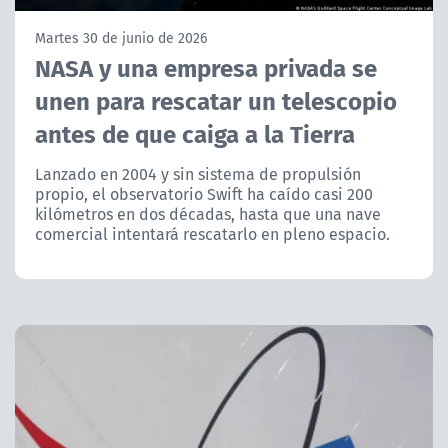
NTV
Martes 30 de junio de 2026
NASA y una empresa privada se
ACTUALIDAD Y TENDENCIAS
unen para rescatar un telescopio
antes de que caiga a la Tierra
CORPORATIVO Y TRANSPARENCIA
Lanzado en 2004 y sin sistema de propulsión
CANAL DE DENUNCIAS
propio, el observatorio Swift ha caído casi 200
kilómetros en dos décadas, hasta que una nave
ÁREA DE PROYECTOS
comercial intentará rescatarlo en pleno espacio.