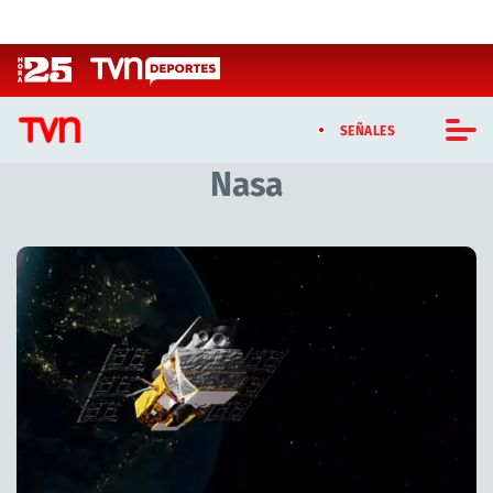
Click acá para ir directamente al contenido
SEÑALES
Nasa
CASTING MASTERCHEF CHILE
CASTING TVN VERTICAL
Artículos relacionados con Nasa
TVN VERTICAL
TVN PLAY
PROGRAMAS
TELESERIES