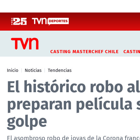
Click acá para ir directamente al contenido
CASTING MASTERCHEF CHILE
CASTI
Inicio
Noticias
Tendencias
El histórico robo al
preparan película 
golpe
El asombroso robo de joyas de la Corona france