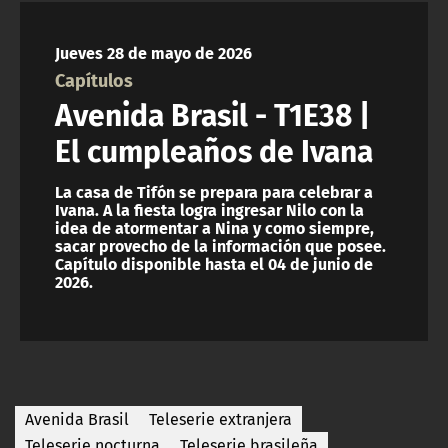
NTV
Jueves 28 de mayo de 2026
ACTUALIDAD Y TENDENCIAS
Capítulos
Avenida Brasil - T1E38 |
CORPORATIVO Y TRANSPARENCIA
El cumpleaños de Ivana
CANAL DE DENUNCIAS
La casa de Tifón se prepara para celebrar a
Ivana. A la fiesta logra ingresar Nilo con la
idea de atormentar a Nina y como siempre,
ÁREA DE PROYECTOS
sacar provecho de la información que posee.
Capítulo disponible hasta el 04 de junio de
2026.
Avenida Brasil
Teleserie extranjera
Teleserie nocturna
Teleserie brasileña