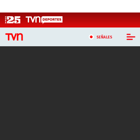
Click acá para ir directamente al contenido
SEÑALES
CASTING MASTERCHEF CHILE
CASTING TVN VERTICAL
TVN VERTICAL
TVN PLAY
PROGRAMAS
TELESERIES