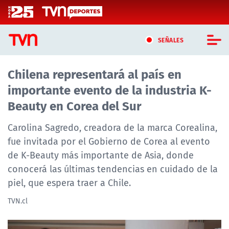
Click acá para ir directamente al contenido
SEÑALES
Chilena representará al país en
CASTING MASTERCHEF CHILE
importante evento de la industria K-
CASTING TVN VERTICAL
Beauty en Corea del Sur
TVN VERTICAL
Carolina Sagredo, creadora de la marca Corealina,
fue invitada por el Gobierno de Corea al evento
TVN PLAY
de K-Beauty más importante de Asia, donde
conocerá las últimas tendencias en cuidado de la
PROGRAMAS
piel, que espera traer a Chile.
TELESERIES
TVN.cl
NTV