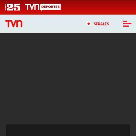
Click acá para ir directamente al contenido
SEÑALES
CASTING MASTERCHEF CHILE
CASTING TVN VERTICAL
TVN VERTICAL
TVN PLAY
PROGRAMAS
TELESERIES
NTV