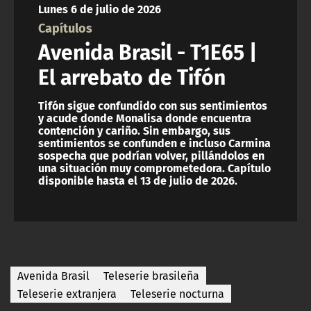
Lunes 6 de julio de 2026
ACTUALIDAD Y TENDENCIAS
Capítulos
Avenida Brasil - T1E65 |
CORPORATIVO Y TRANSPARENCIA
El arrebato de Tifón
CANAL DE DENUNCIAS
Tifón sigue confundido con sus sentimientos
y acude donde Monalisa donde encuentra
contención y cariño. Sin embargo, sus
ÁREA DE PROYECTOS
sentimientos se confunden e incluso Carmina
sospecha que podrían volver, pillándolos en
una situación muy comprometedora. Capítulo
disponible hasta el 13 de julio de 2026.
Avenida Brasil
Teleserie brasileña
Teleserie extranjera
Teleserie nocturna