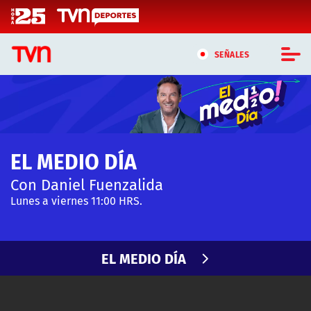
Click acá para ir directamente al contenido
SEÑALES
CASTING MASTERCHEF CHILE
CASTING TVN VERTICAL
EL MEDIO DÍA
TVN VERTICAL
Con Daniel Fuenzalida
TVN PLAY
Lunes a viernes 11:00 HRS.
PROGRAMAS
EL MEDIO DÍA
TELESERIES
NTV